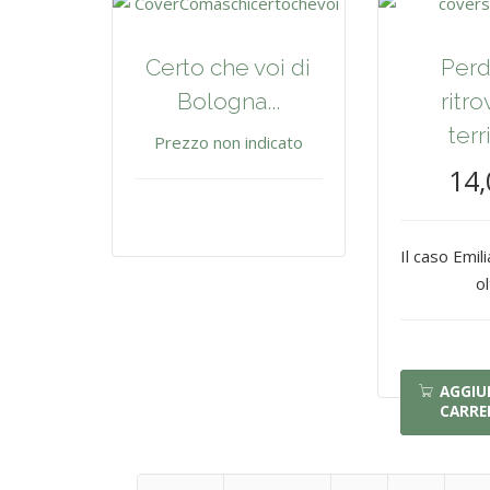
Certo che voi di
Perd
Bologna...
ritro
terr
Prezzo non indicato
14,
Il caso Emi
o
AGGIU
CARRE