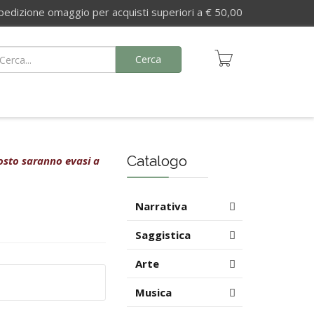
izione omaggio per acquisti superiori a € 50,00
Cerca
Catalogo
agosto saranno evasi a
Narrativa
Saggistica
Arte
Musica