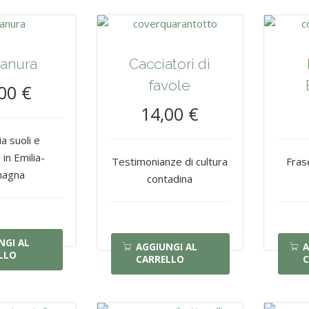
ianura
Cacciatori di
favole
00 €
14,00 €
a suoli e
 in Emilia-
Testimonianze di cultura
Fras
agna
contadina
NGI AL
AGGIUNGI AL
A
LLO
CARRELLO
C