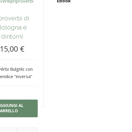
Ebook
 proverbi di
Bologna e
dintorni
15,00 €
êrbi Bulgnîs con
endice “inversa”
GGIUNGI AL
ARRELLO