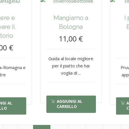
ere e
Mangiamo a
I
vare il
Bologna
itorio
11,00 €
00 €
Guida al locale migliore
per il piatto che hai
lia-Romagna e
Pruv
voglia di ...
ltre
app
AGGIUNGI AL
NGI AL
A
CARRELLO
LLO
C