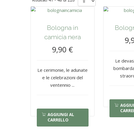
Bologna in
Bologn
camicia nera
9,
9,90 €
Le devas
bombardam
Le cerimonie, le adunate
straord
e le celebrazioni del
ventennio ...
AGGIU
CARRE
AGGIUNGI AL
CARRELLO