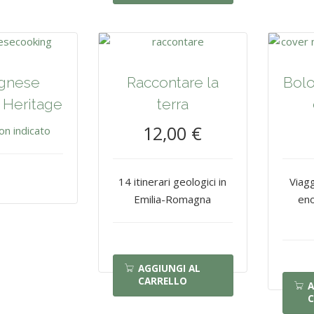
gnese
Raccontare la
Bolo
 Heritage
terra
12,00 €
on indicato
14 itinerari geologici in
Viagg
Emilia-Romagna
en
AGGIUNGI AL
CARRELLO
A
C