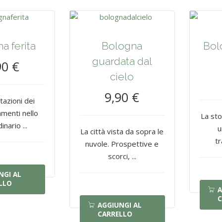
a ferita
Bologna
Bol
guardata dal
90 €
cielo
9,90 €
tazioni dei
enti nello
La sto
inario ...
u
La città vista da sopra le
tr
nuvole. Prospettive e
scorci, ...
NGI AL
LLO
A
C
AGGIUNGI AL
CARRELLO