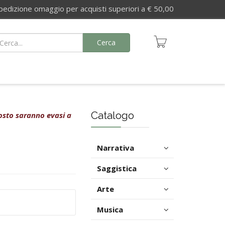
izione omaggio per acquisti superiori a € 50,00
Cerca
Catalogo
agosto saranno evasi a
Narrativa
Saggistica
Arte
Musica