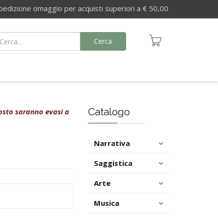
izione omaggio per acquisti superiori a € 50,00
Cerca
Catalogo
agosto saranno evasi a
Narrativa
Saggistica
Arte
Musica