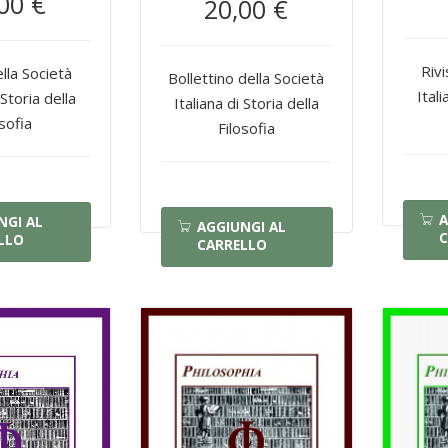
00 €
20,00 €
Rivi
ella Società
Bollettino della Società
Itali
 Storia della
Italiana di Storia della
osofia
Filosofia
A
NGI AL
AGGIUNGI AL
C
LLO
CARRELLO