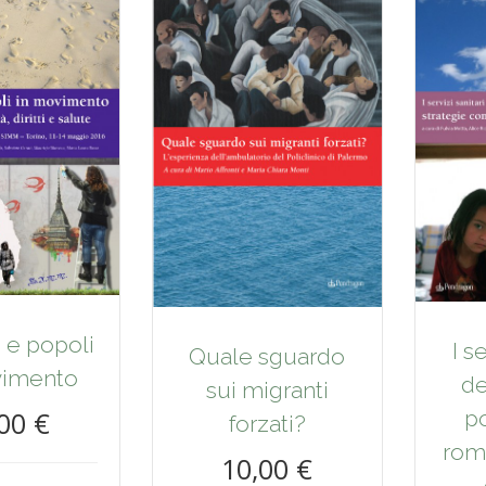
 e popoli
I s
Quale sguardo
vimento
de
sui migranti
p
00 €
forzati?
roma
10,00 €