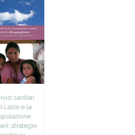
ervizi sanitari
l Lazio e la
opolazione
nì: strategie
contro le