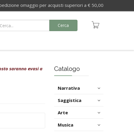
izione omaggio per acquisti superiori a € 50,00
Cerca
Catalogo
agosto saranno evasi a
Narrativa
Saggistica
Arte
Musica