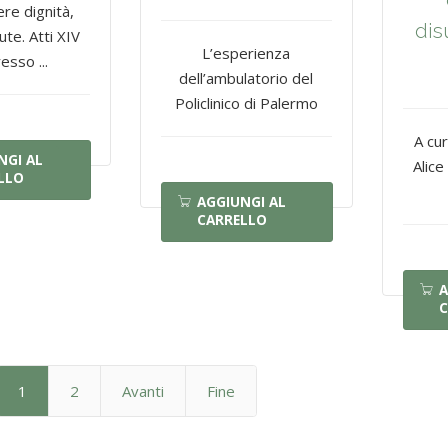
e dignità,
dis
lute. Atti XIV
L’esperienza
esso ...
dell’ambulatorio del
Policlinico di Palermo
A cur
NGI AL
Alice
LLO
AGGIUNGI AL
CARRELLO
A
C
1
2
Avanti
Fine