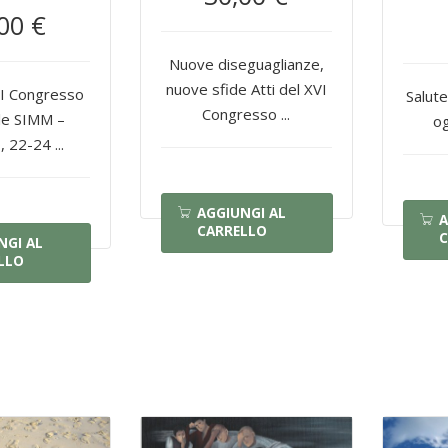
00 €
Nuove diseguaglianze,
nuove sfide Atti del XVI
VII Congresso
Salute
Congresso ...
le SIMM –
og
 22-24 ...
AGGIUNGI AL
A
CARRELLO
C
NGI AL
LLO