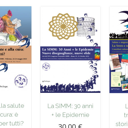
lla salute
La SIMM: 30 anni
 cura: è
+ le Epidemie
t
er tutti?
stor
30,00 €