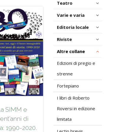
Teatro
Varie e varia
Editoria locale
Riviste
Altre collane
Edizioni di pregio e
strenne
Fortepiano
I libri di Roberto
Roversi in edizione
La SIMM e
rent’anni di
limitata
ia: 1990-2020.
Lectio brevis