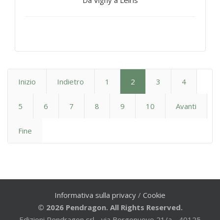
Da Vigny a Leiris
Inizio
Indietro
1
2
3
4
5
6
7
8
9
10
Avanti
Fine
Informativa sulla privacy
/
Cookie
© 2026 Pendragon. All Rights Reserved.
Edizioni Pendragon srl - via Borgonuovo 21/a - 40125