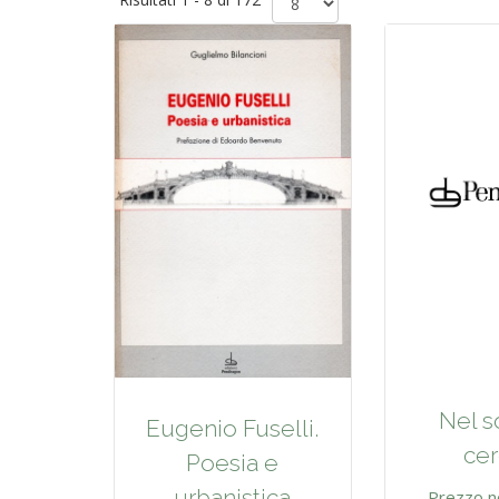
Nel so
Eugenio Fuselli.
cer
Poesia e
urbanistica
Prezzo n