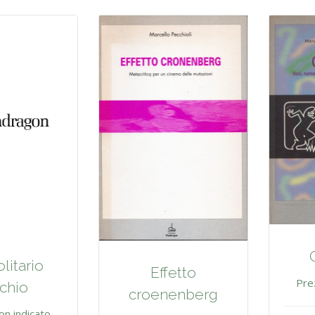
litario
Effetto
Pre
chio
croenenberg
on indicato