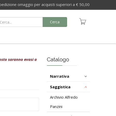
izione omaggio per acquisti superiori a € 50,00
Cerca
Catalogo
agosto saranno evasi a
Narrativa
Saggistica
Archivio Alfredo
Panzini