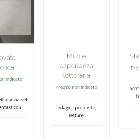
Mito e
St
ovata
esperienza
efica
Pre
letteraria
on indicato
Prezzo non indicato
Scri
l
ll'infanzia nel
antasticoù
Indagini, proposte,
letture