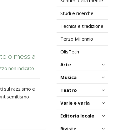
Sentieri della mente
Studi e ricerche
Tecnica e tradizione
Terzo Millennio
OlisTech
ato o messia
Arte
zzo non indicato
Musica
tti sul razzismo e
Teatro
'antisemitismo
Varie e varia
Editoria locale
Riviste