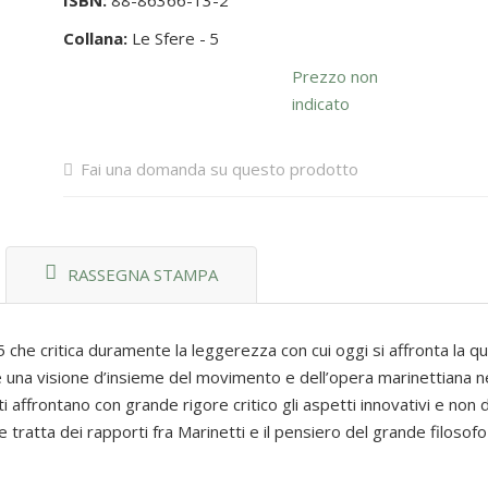
ISBN:
88-86366-13-2
Collana:
Le Sfere -
5
Prezzo non
indicato
Fai una domanda su questo prodotto
RASSEGNA STAMPA
che critica duramente la leggerezza con cui oggi si affronta la qu
re una visione d’insieme del movimento e dell’opera marinettiana 
nti affrontano con grande rigore critico gli aspetti innovativi e non 
 tratta dei rapporti fra Marinetti e il pensiero del grande filosof