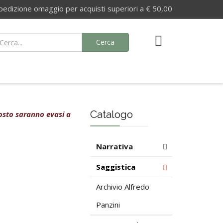
izione omaggio per acquisti superiori a € 50,00
Cerca
Catalogo
agosto saranno evasi a
Narrativa
Saggistica
Archivio Alfredo
Panzini