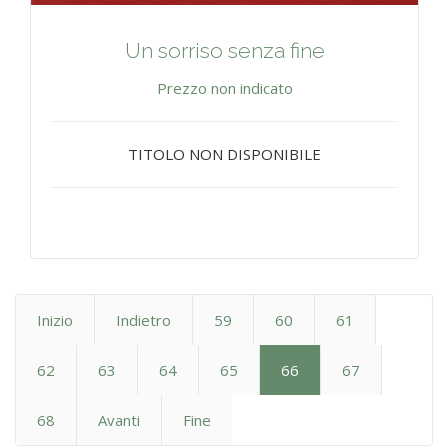
Un sorriso senza fine
Prezzo non indicato
TITOLO NON DISPONIBILE
Inizio
Indietro
59
60
61
62
63
64
65
66
67
68
Avanti
Fine