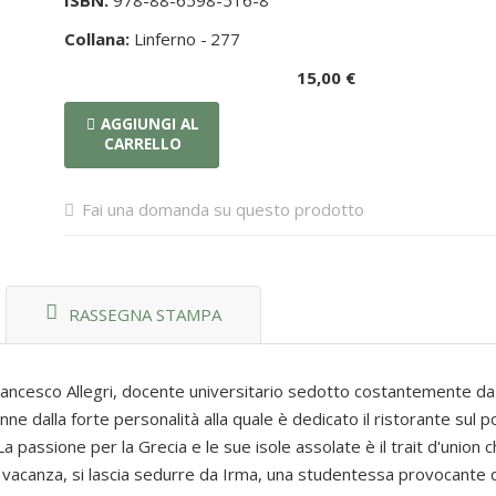
ISBN:
978-88-6598-516-8
Collana:
Linferno -
277
15,00 €
AGGIUNGI AL
CARRELLO
Fai una domanda su questo prodotto
RASSEGNA STAMPA
 Francesco Allegri, docente universitario sedotto costantemente d
tenne dalla forte personalità alla quale è dedicato il ristorante sul p
La passione per la Grecia e le sue isole assolate è il trait d'union 
a vacanza, si lascia sedurre da Irma, una studentessa provocante qu