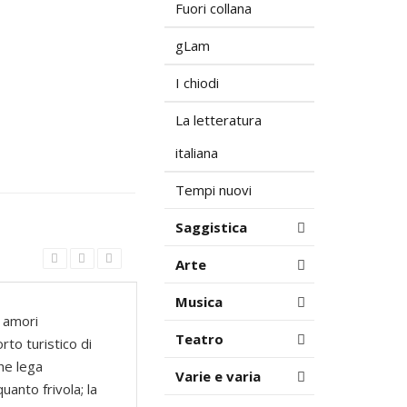
Fuori collana
gLam
I chiodi
La letteratura
italiana
Tempi nuovi
Saggistica
Arte
Musica
a amori
Teatro
orto turistico di
che lega
Varie e varia
anto frivola; la