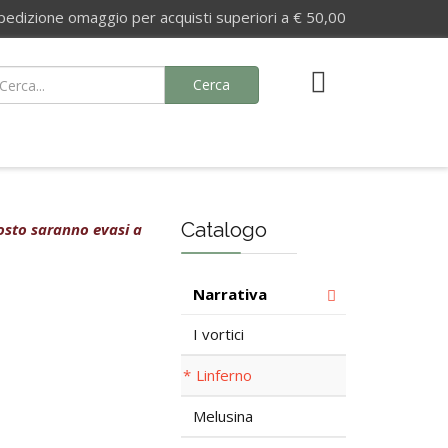
izione omaggio per acquisti superiori a € 50,00
Cerca
Catalogo
agosto saranno evasi a
Narrativa
I vortici
Linferno
Melusina