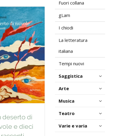
Fuori collana
gLam
I chiodi
La letteratura
italiana
Tempi nuovi
Saggistica
Arte
Musica
Teatro
 deserto di
Varie e varia
vole e dieci
racconti