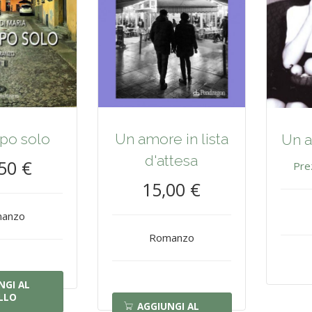
po solo
Un amore in lista
Un a
d'attesa
50 €
Pre
15,00 €
anzo
Romanzo
NGI AL
LLO
AGGIUNGI AL