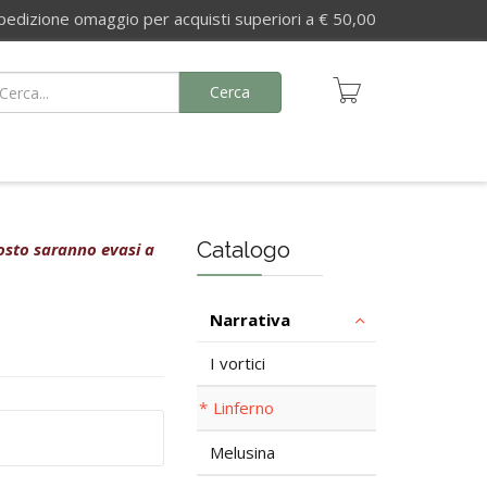
izione omaggio per acquisti superiori a € 50,00
Cerca
Catalogo
agosto saranno evasi a
Narrativa
I vortici
Linferno
Melusina