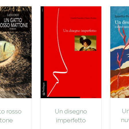
Un
to rosso
Un disegno
nu
tone
imperfetto