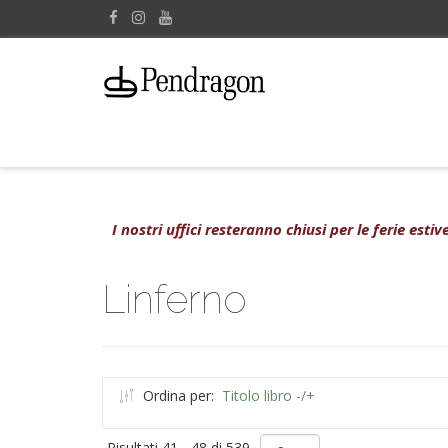
I nostri uffici resteranno chiusi per le ferie est
Linferno
Ordina per:
Titolo libro -/+
Risultati 41 - 48 di 539