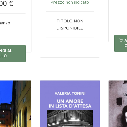
00 €
Prezzo non indicato
TITOLO NON
anzo
DISPONIBILE
A
C
NGI AL
LLO