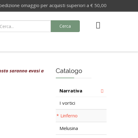
izione omaggio per acquisti superiori a € 50,00
Cerca
Catalogo
agosto saranno evasi a
Narrativa
I vortici
Linferno
Melusina