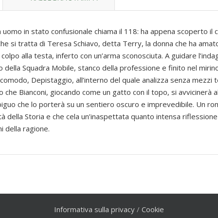
n uomo in stato confusionale chiama il 118: ha appena scoperto il 
che si tratta di Teresa Schiavo, detta Terry, la donna che ha amat
colpo alla testa, inferto con un’arma sconosciuta. A guidare l’indagi
ella Squadra Mobile, stanco della professione e finito nel mirino 
omodo, Depistaggio, all’interno del quale analizza senza mezzi te
ro che Bianconi, giocando come un gatto con il topo, si avvicinerà al
iguo che lo porterà su un sentiero oscuro e imprevedibile. Un r
à della Storia e che cela un’inaspettata quanto intensa riflessione
i della ragione.
Informativa sulla privacy
/
Cookie