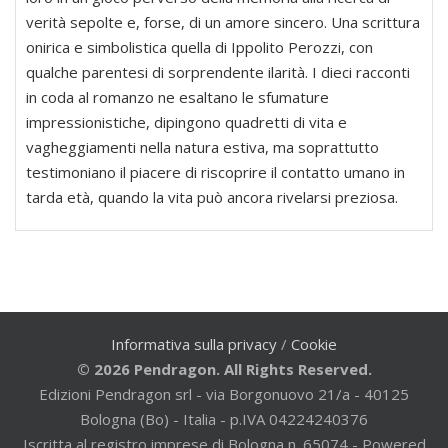
verità sepolte e, forse, di un amore sincero. Una scrittura
onirica e simbolistica quella di Ippolito Perozzi, con
qualche parentesi di sorprendente ilarità. I dieci racconti
in coda al romanzo ne esaltano le sfumature
impressionistiche, dipingono quadretti di vita e
vagheggiamenti nella natura estiva, ma soprattutto
testimoniano il piacere di riscoprire il contatto umano in
tarda età, quando la vita può ancora rivelarsi preziosa.
Informativa sulla privacy
/
Cookie
© 2026 Pendragon. All Rights Reserved.
Edizioni Pendragon srl - via Borgonuovo 21/a - 40125
Bologna (Bo) - Italia - p.IVA 04224240376
Iscritta al registro imprese di Bologna n. 65074 - Powered