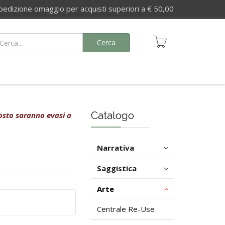
izione omaggio per acquisti superiori a € 50,00
Cerca
Catalogo
agosto saranno evasi a
Narrativa
Saggistica
Arte
Centrale Re-Use