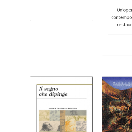
Un'oper
contempor
restauro