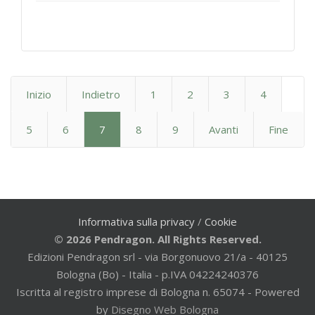
Inizio
Indietro
1
2
3
4
5
6
7
8
9
Avanti
Fine
Informativa sulla privacy
/
Cookie
© 2026 Pendragon. All Rights Reserved.
Edizioni Pendragon srl - via Borgonuovo 21/a - 40125
Bologna (Bo) - Italia - p.IVA 04224240376
Iscritta al registro imprese di Bologna n. 65074 - Powered
by
Disegno Web Bologna