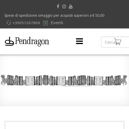
Spese di spedizione omaggio per acquisti superiori a € 50,00
Eventi
+39051267869