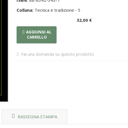
ISBN:
88-8342-343-7
Collana:
Tecnica e tradizione -
5
32,00 €
AGGIUNGI AL
CARRELLO
Fai una domanda su questo prodotto
RASSEGNA STAMPA