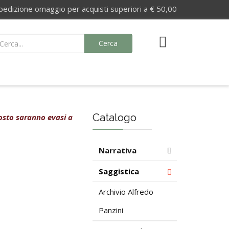
izione omaggio per acquisti superiori a € 50,00
Cerca
Catalogo
agosto saranno evasi a
Narrativa
Saggistica
Archivio Alfredo
Panzini