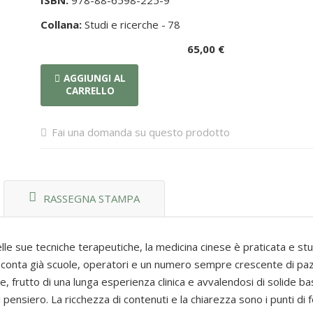
ISBN:
978-88-6598-225-9
Collana:
Studi e ricerche -
78
65,00 €
AGGIUNGI AL
CARRELLO
Fai una domanda su questo prodotto
RASSEGNA STAMPA
elle sue tecniche terapeutiche, la medicina cinese è praticata e stud
 conta già scuole, operatori e un numero sempre crescente di pazi
frutto di una lunga esperienza clinica e avvalendosi di solide basi
 pensiero. La ricchezza di contenuti e la chiarezza sono i punti di f