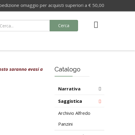
izione omaggio per acquisti superiori a € 50,00
Cerca
Catalogo
agosto saranno evasi a
Narrativa
Saggistica
Archivio Alfredo
Panzini