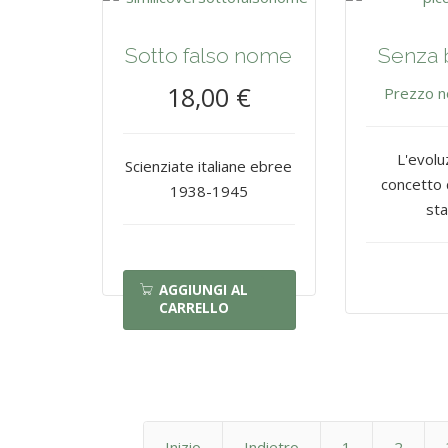
Sotto falso nome
Senza 
18,00 €
Prezzo n
L'evolu
Scienziate italiane ebree
concetto d
1938-1945
st
AGGIUNGI AL
CARRELLO
Inizio
Indietro
1
2