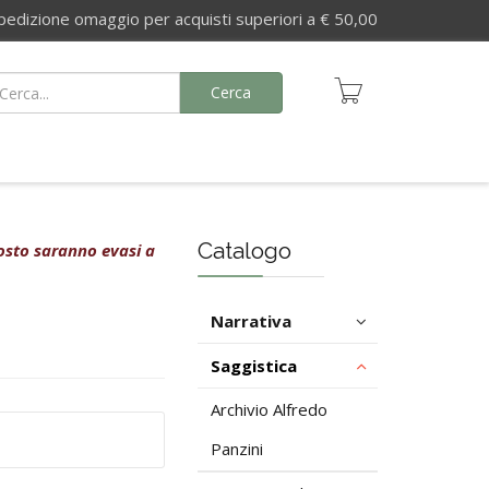
izione omaggio per acquisti superiori a € 50,00
Cerca
Catalogo
agosto saranno evasi a
Narrativa
Saggistica
Archivio Alfredo
Panzini