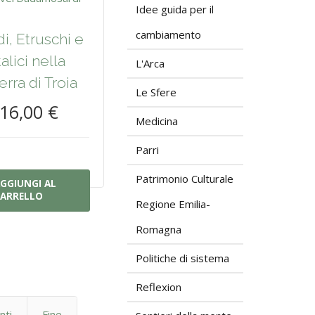
Idee guida per il
cambiamento
di, Etruschi e
talici nella
L'Arca
rra di Troia
Le Sfere
16,00 €
Medicina
Parri
Patrimonio Culturale
GGIUNGI AL
ARRELLO
Regione Emilia-
Romagna
Politiche di sistema
Reflexion
nti
Fine