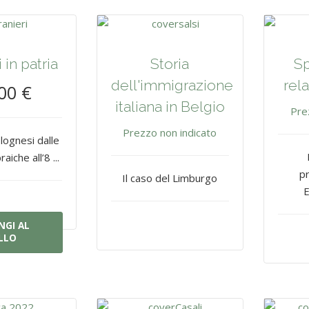
 in patria
Storia
Sp
dell'immigrazione
rel
00 €
italiana in Belgio
Pre
Prezzo non indicato
olognesi dalle
aiche all’8 ...
pr
Il caso del Limburgo
E
NGI AL
LLO