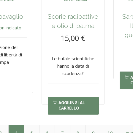
bavaglio
Scorie radioattive
Sar
e olio di palma
I
on indicato
gue
15,00 €
zione del
i libertà di
Le bufale scientifiche
ampa
hanno la data di
scadenza?
A
C
AGGIUNGI AL
CARRELLO
3
4
5
6
7
8
9
10
Ava