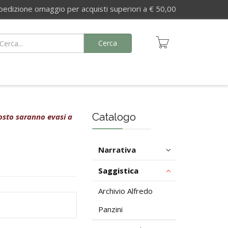
izione omaggio per acquisti superiori a € 50,00
Cerca
Catalogo
agosto saranno evasi a
Narrativa
Saggistica
Archivio Alfredo
Panzini