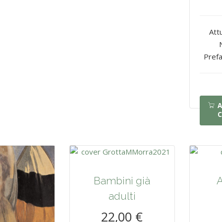
Attu
Prefa
A
C
Bambini già
A
adulti
22,00 €