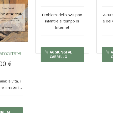
Problemi dello sviluppo
A cur
infantile al tempo di
e del
Internet
AGGIUNGI AL
A
amorrate
CARRELLO
C
00 €
a: la vita, i
 e i misteri ...
NGI AL