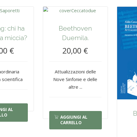
g: chi ha
Beethoven
a miccia?
Duemila.
00 €
20,00 €
aordinaria
Attualizzazioni delle
 scientifica
Nove Sinfonie e delle
altre ...
NGI AL
B
LLO
AGGIUNGI AL
CARRELLO