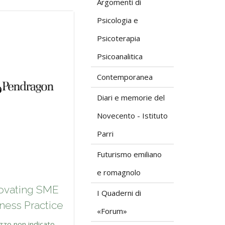
Argomenti di
Psicologia e
Psicoterapia
Psicoanalitica
Contemporanea
Diari e memorie del
Novecento - Istituto
Parri
Futurismo emiliano
e romagnolo
ovating SME
I Quaderni di
ness Practice
«Forum»
zzo non indicato