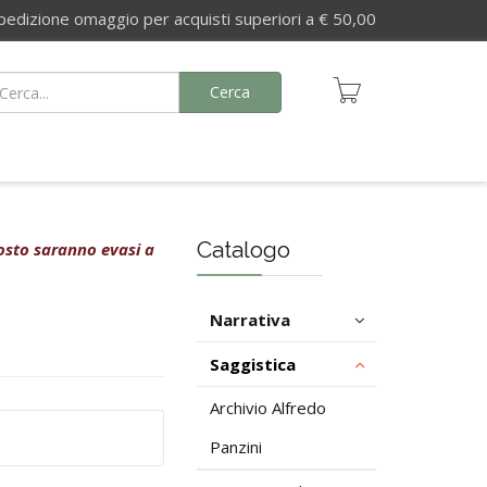
izione omaggio per acquisti superiori a € 50,00
Cerca
Catalogo
agosto saranno evasi a
Narrativa
Saggistica
Archivio Alfredo
Panzini