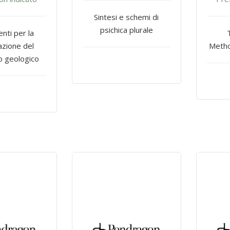
Sintesi e schemi di
psichica plurale
ti per la
zione del
Metho
o geologico