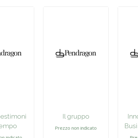
testimoni
Il gruppo
Inn
tempo
Busi
Prezzo non indicato
on indicato
Pre