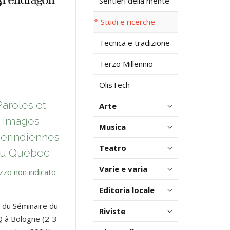
Sentieri della mente
Studi e ricerche
Tecnica e tradizione
Terzo Millennio
OlisTech
Paroles et
Arte
images
Musica
érindiennes
Teatro
u Québec
Varie e varia
zzo non indicato
Editoria locale
 du Séminaire du
Riviste
Q à Bologne (2-3