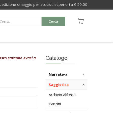
izione omaggio per acquisti superiori a € 50,00
Cerca
Catalogo
agosto saranno evasi a
Narrativa
Saggistica
Archivio Alfredo
Panzini