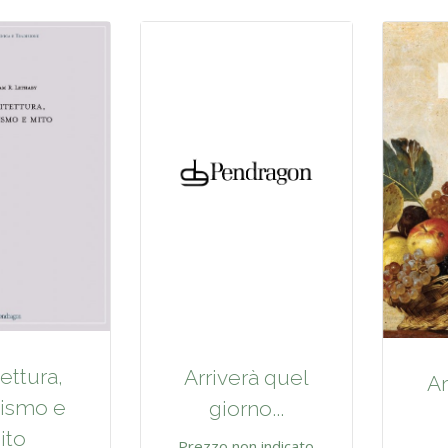
ettura,
Arriverà quel
Ar
cismo e
giorno...
ito
Prezzo non indicato