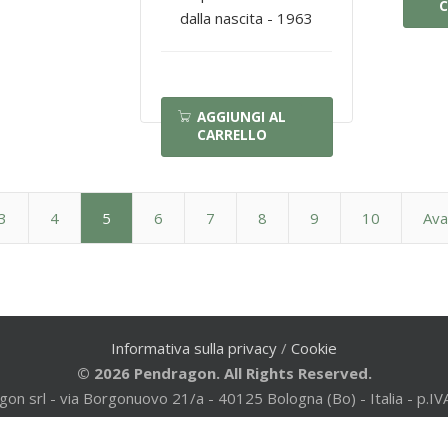
C
dalla nascita - 1963
AGGIUNGI AL
CARRELLO
3
4
5
6
7
8
9
10
Ava
Informativa sulla privacy
/
Cookie
© 2026 Pendragon. All Rights Reserved.
gon srl - via Borgonuovo 21/a - 40125 Bologna (Bo) - Italia - p
al registro imprese di Bologna n. 65074 - Powered by
Disegno We