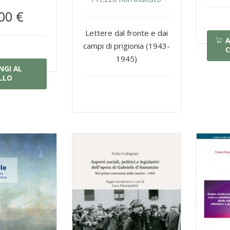
00 €
Lettere dal fronte e dai
A
campi di prigionia (1943-
C
1945)
NGI AL
LLO