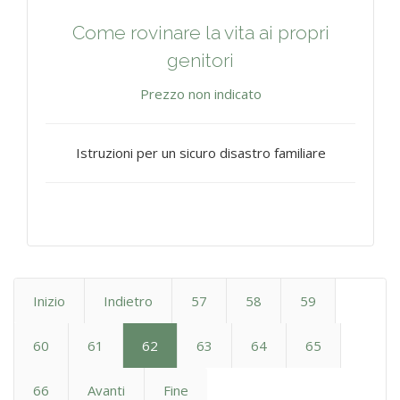
Come rovinare la vita ai propri
genitori
Prezzo non indicato
Istruzioni per un sicuro disastro familiare
Inizio
Indietro
57
58
59
60
61
62
63
64
65
66
Avanti
Fine