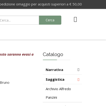
izione omaggio per acquisti superiori a € 50,00
Cerca
Catalogo
agosto saranno evasi a
Narrativa
Saggistica
 Bruno
Archivio Alfredo
Panzini