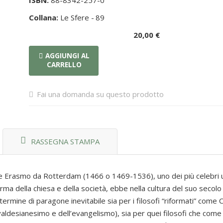
ISBN:
88-8342-257-0
Collana:
Le Sfere -
89
20,00 €
AGGIUNGI AL
CARRELLO
Fai una domanda su questo prodotto
RASSEGNA STAMPA
che Erasmo da Rotterdam (1466 o 1469-1536), uno dei più celebri 
a della chiesa e della società, ebbe nella cultura del suo secolo e 
ermine di paragone inevitabile sia per i filosofi “riformati” come
l valdesianesimo e dell’evangelismo), sia per quei filosofi che co