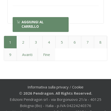
AGGIUNGI AL
CARRELLO
1
2
3
4
5
6
7
8
9
Avanti
Fine
Informativa sulla privacy
/
Cookie
© 2026 Pendragon. All Rights Reserved.
Edizioni Pendragon srl - via Borgonuovo 21/a - 40125
Bologna (Bo) - Italia - p.IVA 04224240376