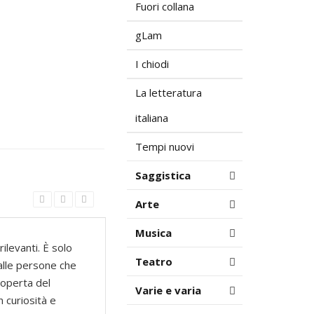
Fuori collana
gLam
I chiodi
La letteratura
italiana
Tempi nuovi
Saggistica
Arte
Musica
ilevanti. È solo
Teatro
 alle persone che
scoperta del
Varie e varia
n curiosità e