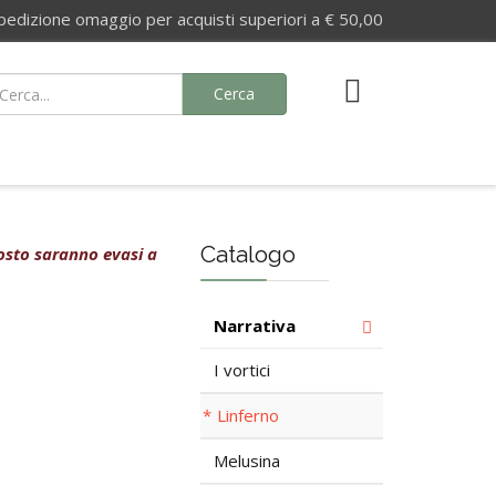
izione omaggio per acquisti superiori a € 50,00
Cerca
Catalogo
agosto saranno evasi a
Narrativa
I vortici
Linferno
Melusina