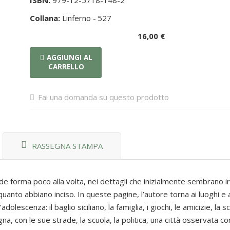
ISBN:
979-12-5718-148-2
Collana:
Linferno -
527
16,00 €
AGGIUNGI AL
CARRELLO
Fai una domanda su questo prodotto
RASSEGNA STAMPA
e forma poco alla volta, nei dettagli che inizialmente sembrano irr
 quanto abbiano inciso. In queste pagine, l’autore torna ai luoghi e
dolescenza: il baglio siciliano, la famiglia, i giochi, le amicizie, la 
na, con le sue strade, la scuola, la politica, una città osservata co