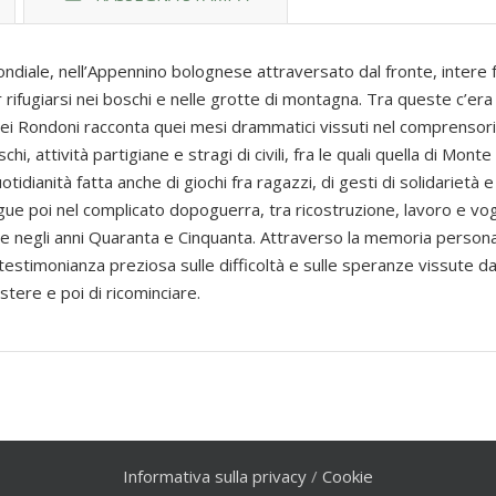
ondiale, nell’Appennino bolognese attraversato dal fronte, intere 
ifugiarsi nei boschi e nelle grotte di montagna. Tra queste c’era 
ei Rondoni racconta quei mesi drammatici vissuti nel comprensorio
, attività partigiane e stragi di civili, fra le quali quella di Mont
idianità fatta anche di giochi fra ragazzi, di gesti di solidarietà e
ue poi nel complicato dopoguerra, tra ricostruzione, lavoro e vogli
ale negli anni Quaranta e Cinquanta. Attraverso la memoria person
 testimonianza preziosa sulle difficoltà e sulle speranze vissute d
stere e poi di ricominciare.
Informativa sulla privacy
/
Cookie