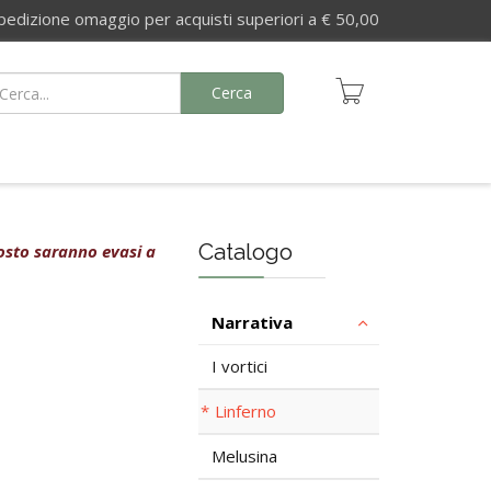
izione omaggio per acquisti superiori a € 50,00
Cerca
Catalogo
agosto saranno evasi a
Narrativa
I vortici
Linferno
Melusina