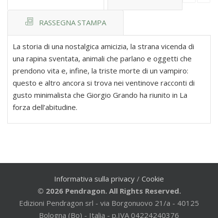
RASSEGNA STAMPA
La storia di una nostalgica amicizia, la strana vicenda di
una rapina sventata, animali che parlano e oggetti che
prendono vita e, infine, la triste morte di un vampiro:
questo e altro ancora si trova nei ventinove racconti di
gusto minimalista che Giorgio Grando ha riunito in La
forza dell’abitudine.
Informativa sulla privacy
/
Cookie
© 2026 Pendragon. All Rights Reserved.
Edizioni Pendragon srl - via Borgonuovo 21/a - 40125
Bologna (Bo) - Italia - p.IVA 04224240376