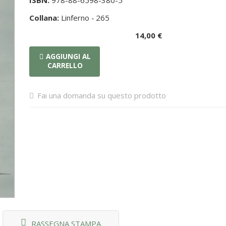
ISBN:
978-88-6598-380-5
Collana:
Linferno -
265
14,00 €
AGGIUNGI AL
CARRELLO
Fai una domanda su questo prodotto
RASSEGNA STAMPA