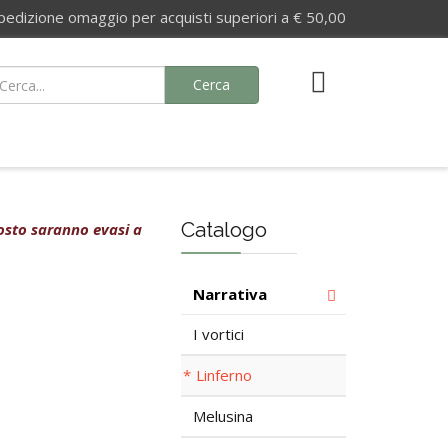
izione omaggio per acquisti superiori a € 50,00
Cerca
Catalogo
agosto saranno evasi a
Narrativa
I vortici
Linferno
Melusina