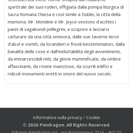
spettrale dei suoi ruderi, effigiata dalla pompa liturgica di
Sacra Romana Chiesa e così simile a Dublin, la città della
memoria. Mr. Mondine e Mr. Joyce vestono d’acchito i
panni di vagabondi pellegrini, a scoprire e lasciarsi
catturare da una città onnivora, dalle sue taverne lerce
d’alcol e vomiti, da locandieri e frivoli bestemmiatori, dalla
banalità delle cose e dall’ineluttabilità degli avvenimenti,
da immarcescibili miti, da glorie mummificate, da ombre
affascinanti, da rovine maestose, da scurrili edifici e
ridicoli monumenti eretti in onore del nuovo secolo.
Informativa sulla privacy
/
Cookie
© 2026 Pendragon. All Rights Reserved.
Edizioni Pendragon srl - via Borgonuovo 21/a - 40125