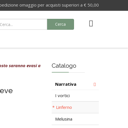
izione omaggio per acquisti superiori a € 50,00
Cerca
Catalogo
agosto saranno evasi a
Narrativa
reve
I vortici
Linferno
Melusina