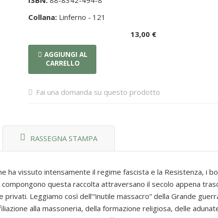
ISBN:
88-8342-494-8
Collana:
Linferno -
121
13,00 €
AGGIUNGI AL
CARRELLO
Fai una domanda su questo prodotto
RASSEGNA STAMPA
he ha vissuto intensamente il regime fascista e la Resistenza, i 
he compongono questa raccolta attraversano il secolo appena trasc
 privati. Leggiamo così dell’“inutile massacro” della Grande guerr
affiliazione alla massoneria, della formazione religiosa, delle adunate 