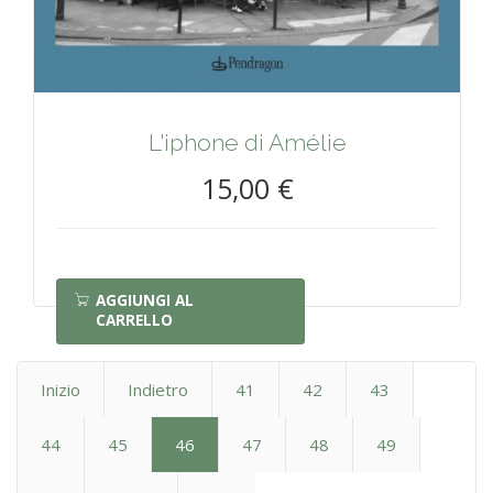
L'iphone di Amélie
15,00 €
AGGIUNGI AL
CARRELLO
Inizio
Indietro
41
42
43
44
45
46
47
48
49