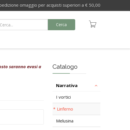
izione omaggio per acquisti superiori a € 50,00
Cerca
Catalogo
agosto saranno evasi a
Narrativa
I vortici
Linferno
Melusina