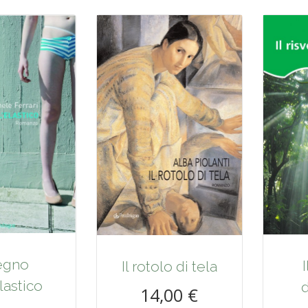
segno
Il rotolo di tela
lastico
d
14,00 €