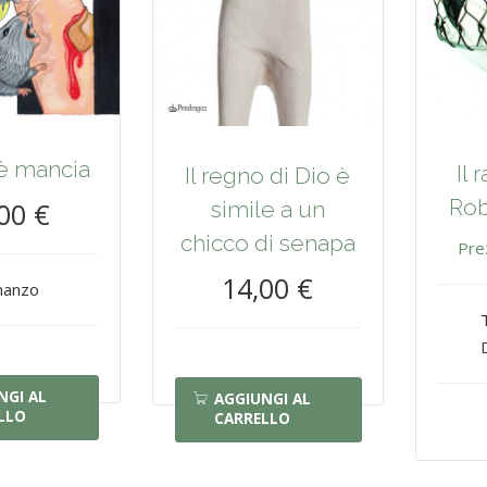
 è mancia
Il 
Il regno di Dio è
Rob
simile a un
00 €
chicco di senapa
Pre
14,00 €
anzo
NGI AL
AGGIUNGI AL
LLO
CARRELLO