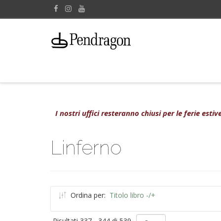
I nostri uffici resteranno chiusi per le ferie est
Linferno
Ordina per:
Titolo libro -/+
Risultati 337 - 344 di 539