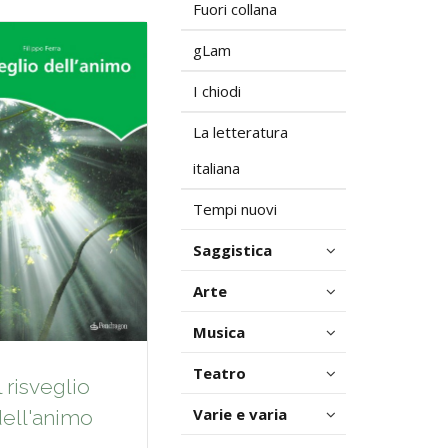
Fuori collana
gLam
I chiodi
La letteratura
italiana
Tempi nuovi
Saggistica
Arte
Musica
Teatro
Il risveglio
Varie e varia
ell'animo