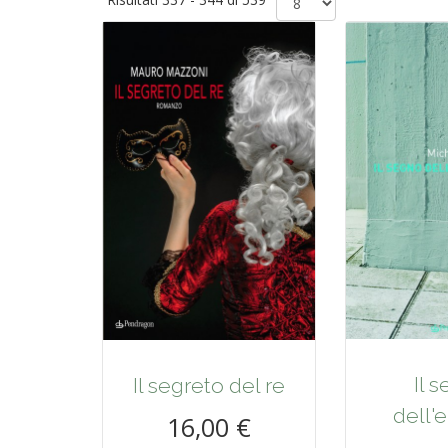
Il 
Il segreto del re
dell'e
16,00 €