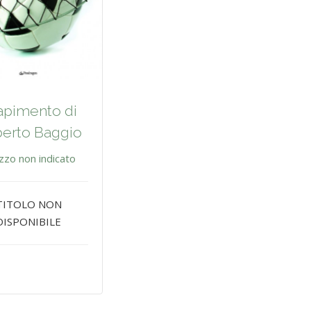
rapimento di
erto Baggio
zzo non indicato
TITOLO NON
DISPONIBILE