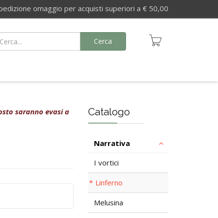
izione omaggio per acquisti superiori a € 50,00
Cerca
Catalogo
agosto saranno evasi a
Narrativa
I vortici
Linferno
Melusina