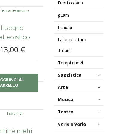
Fuori collana
gLam
Il segno
I chiodi
ell'elastico
La letteratura
13,00 €
italiana
Tempi nuovi
Saggistica
GGIUNGI AL
ARRELLO
Arte
Musica
Teatro
Varie e varia
ntitré metri