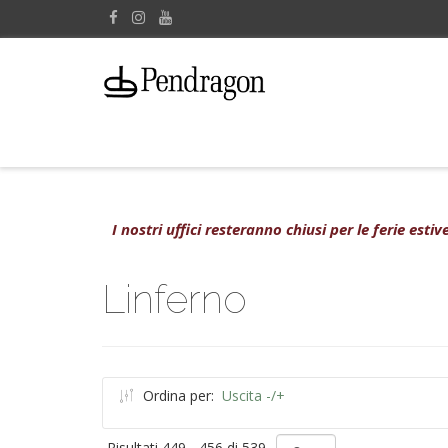
I nostri uffici resteranno chiusi per le ferie est
Linferno
Ordina per:
Uscita -/+
Risultati 449 - 456 di 539