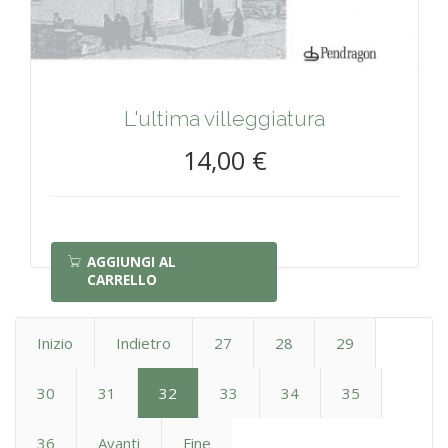
L'ultima villeggiatura
14,00 €
AGGIUNGI AL
CARRELLO
Inizio
Indietro
27
28
29
30
31
32
33
34
35
36
Avanti
Fine