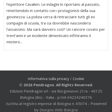
l'ispettore Cavalieri. Le indagini lo riportano al passato,
rimettendolo in contatto con i protagonisti della sua
giovinezza. La polizia cerca di rintracciare tutti gli ex
compagni di scuola, tra cui dovrebbe nascondersi
l'assassino. Ma sarà davvero così? Un rancore covato per
trent'anni e un incidente dimenticato infittiranno il
mistero...
Informativa sulla privacy
/
Cookie
© 2026 Pendragon. All Rights Reserved.
Edizioni Pendragon srl - via Borgonuovo 21/a - 40125
Bologna (Bo) - Italia - p.IVA 04224240376
Iscritta al registro imprese di Bologna n. 65074 - Powered
by
Disegno Web Bologna