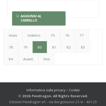
AGGIUNGI AL
CARRELLO
Inizio
Indietro
75
76
77
78
79
80
81
82
83
84
Avanti
Fine
Informativa sulla privacy
/
Cookie
© 2026 Pendragon. All Rights Reserved.
Edizioni Pendragon srl - via Borgonuovo 21/a - 40125