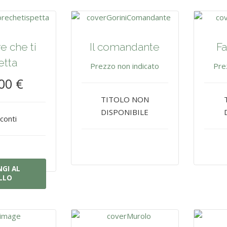
e che ti
Il comandante
Fa
etta
Prezzo non indicato
Pre
00 €
TITOLO NON
DISPONIBILE
conti
GI AL
LLO