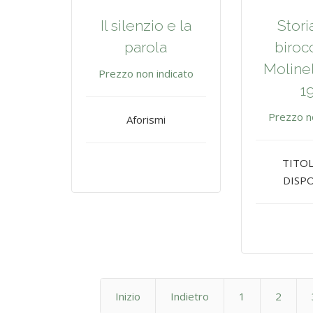
Il silenzio e la
Stori
parola
birocc
Molinel
Prezzo non indicato
1
Prezzo n
Aforismi
TITO
DISPO
Inizio
Indietro
1
2