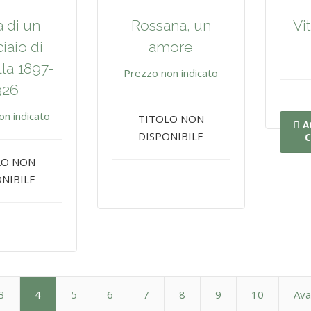
a di un
Rossana, un
Vi
iaio di
amore
la 1897-
Prezzo non indicato
926
on indicato
TITOLO NON
A
DISPONIBILE
C
LO NON
NIBILE
3
4
5
6
7
8
9
10
Ava