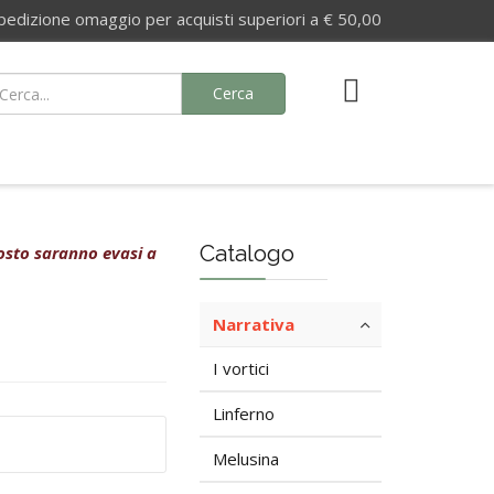
izione omaggio per acquisti superiori a € 50,00
Cerca
Catalogo
agosto saranno evasi a
Narrativa
I vortici
Linferno
Melusina