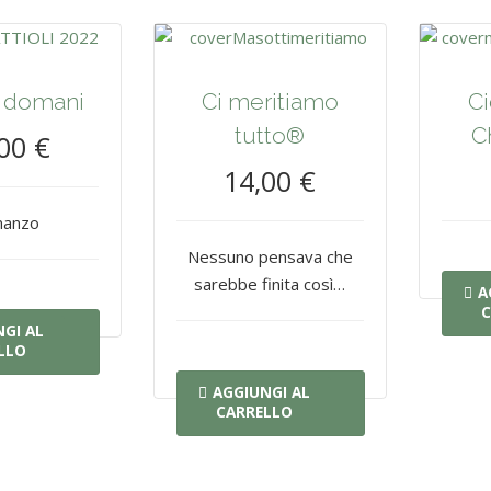
, domani
Ci meritiamo
Ci
tutto®
C
00 €
14,00 €
anzo
Nessuno pensava che
sarebbe finita così…
A
C
GI AL
LLO
AGGIUNGI AL
CARRELLO