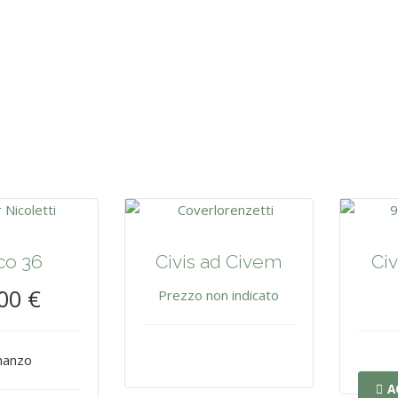
co 36
Civis ad Civem
Ci
00 €
Prezzo non indicato
anzo
A