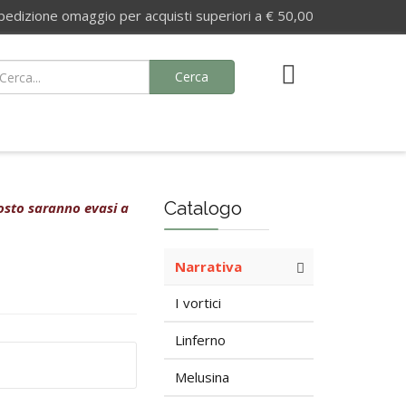
izione omaggio per acquisti superiori a € 50,00
Cerca
Catalogo
agosto saranno evasi a
Narrativa
I vortici
Linferno
Melusina