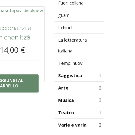
Fuori collana
gLam
ccionazzi a
I chiodi
hichén Itzá
La letteratura
14,00 €
italiana
Tempi nuovi
Saggistica
GGIUNGI AL
ARRELLO
Arte
Musica
Teatro
Varie e varia