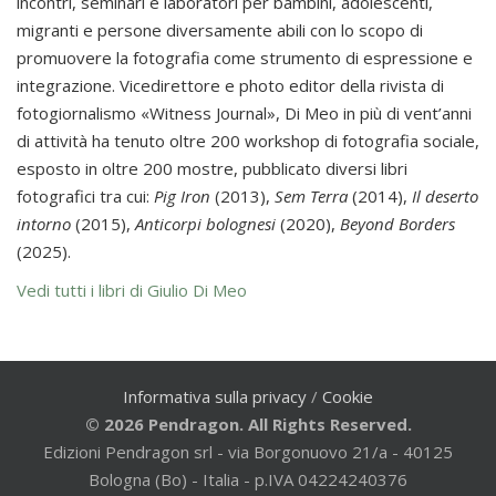
incontri, seminari e laboratori per bambini, adolescenti,
migranti e persone diversamente abili con lo scopo di
promuovere la fotografia come strumento di espressione e
integrazione. Vicedirettore e photo editor della rivista di
fotogiornalismo «Witness Journal», Di Meo in più di vent’anni
di attività ha tenuto oltre 200 workshop di fotografia sociale,
esposto in oltre 200 mostre, pubblicato diversi libri
fotografici tra cui:
Pig Iron
(2013),
Sem Terra
(2014),
Il deserto
intorno
(2015),
Anticorpi bolognesi
(2020),
Beyond Borders
(2025).
Vedi tutti i libri di Giulio Di Meo
Informativa sulla privacy
/
Cookie
© 2026 Pendragon. All Rights Reserved.
Edizioni Pendragon srl - via Borgonuovo 21/a - 40125
Bologna (Bo) - Italia - p.IVA 04224240376