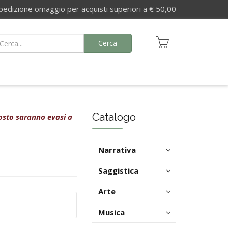
izione omaggio per acquisti superiori a € 50,00
Cerca
Catalogo
agosto saranno evasi a
Narrativa
Saggistica
Arte
Musica