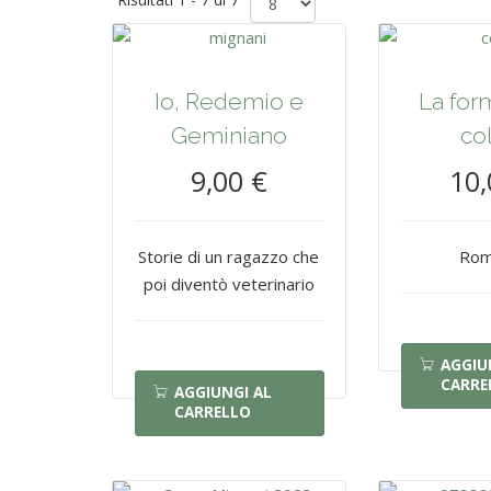
Io, Redemio e
La for
Geminiano
col
9,00 €
10,
Storie di un ragazzo che
Rom
poi diventò veterinario
AGGIU
CARRE
AGGIUNGI AL
CARRELLO