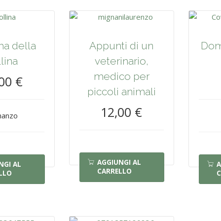
ma della
Appunti di un
Dom
lina
veterinario,
medico per
00 €
piccoli animali
12,00 €
anzo
AGGIUNGI AL
NGI AL
A
CARRELLO
LLO
C