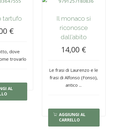
tartufo
Il monaco si
riconosce
00 €
dall’abito
14,00 €
tto, dove
come trovarlo
Le frasi di Laurenzo e le
frasi di Alfonso (Fonso),
antico ...
NGI AL
LLO
AGGIUNGI AL
CARRELLO