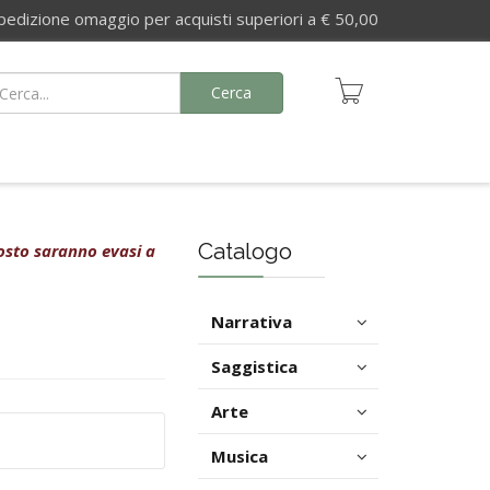
izione omaggio per acquisti superiori a € 50,00
Cerca
Catalogo
agosto saranno evasi a
Narrativa
Saggistica
Arte
Musica