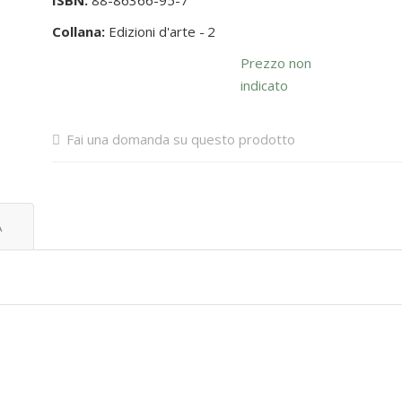
ISBN:
88-86366-95-7
Collana:
Edizioni d'arte -
2
Prezzo non
indicato
Fai una domanda su questo prodotto
A