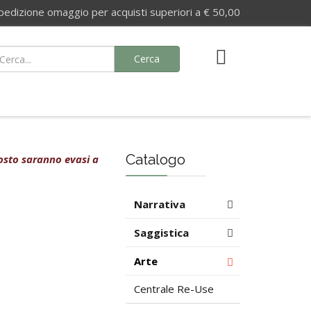
izione omaggio per acquisti superiori a € 50,00
Cerca
Catalogo
agosto saranno evasi a
Narrativa
Saggistica
Arte
Centrale Re-Use