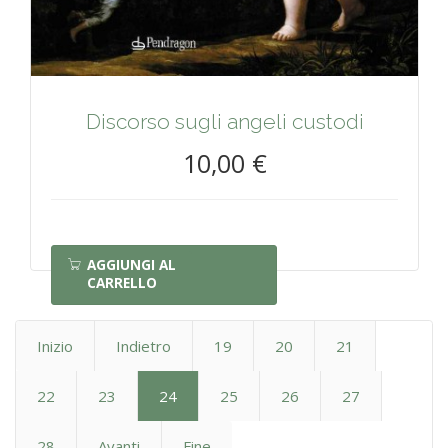
Discorso sugli angeli custodi
10,00 €
AGGIUNGI AL
CARRELLO
Inizio
Indietro
19
20
21
22
23
24
25
26
27
28
Avanti
Fine