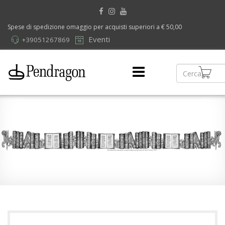
Spese di spedizione omaggio per acquisti superiori a € 50,00
Eventi
+39051267869