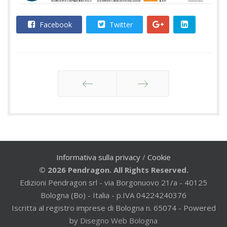
Facebook
Twitter
Indietro
Avanti
Informativa sulla privacy
/
Cookie
© 2026 Pendragon. All Rights Reserved.
Edizioni Pendragon srl - via Borgonuovo 21/a - 40125
Bologna (Bo) - Italia - p.IVA 04224240376
Iscritta al registro imprese di Bologna n. 65074 - Powered
by
Disegno Web Bologna