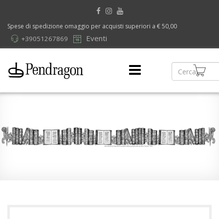
Spese di spedizione omaggio per acquisti superiori a € 50,00
Eventi
+39051267869