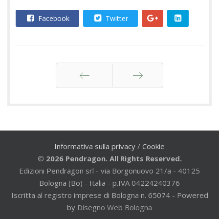
Facebook
Twitter
Indietro
Avanti
Informativa sulla privacy
/
Cookie
© 2026 Pendragon. All Rights Reserved.
Edizioni Pendragon srl - via Borgonuovo 21/a - 40125
Bologna (Bo) - Italia - p.IVA 04224240376
Iscritta al registro imprese di Bologna n. 65074 - Powered
by
Disegno Web Bologna