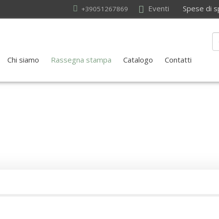
Eventi
Spese di sped
+39051267869
Chi siamo
Rassegna stampa
Catalogo
Contatti