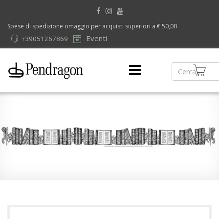
Spese di spedizione omaggio per acquisti superiori a € 50,00
Eventi
+39051267869