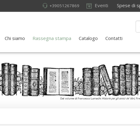
Eventi
Spese di sped
+39051267869
Chi siamo
Rassegna stampa
Catalogo
Contatti