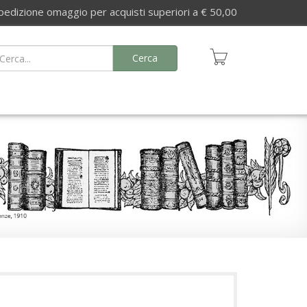
izione omaggio per acquisti superiori a € 50,00
Cerca