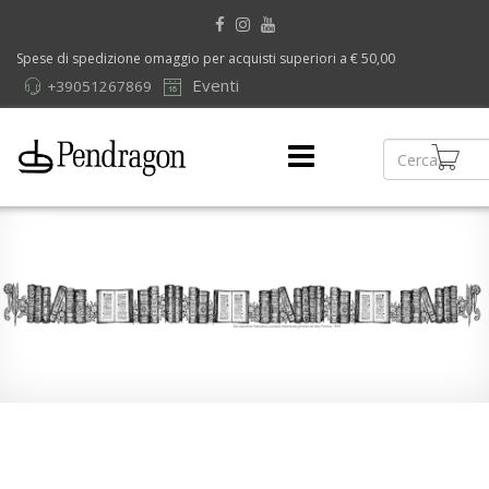
Spese di spedizione omaggio per acquisti superiori a € 50,00
Eventi
+39051267869