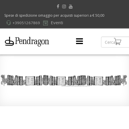
Spese di spedizione omaggio per acquisti superiori a € 50,00
Eventi
+39051267869